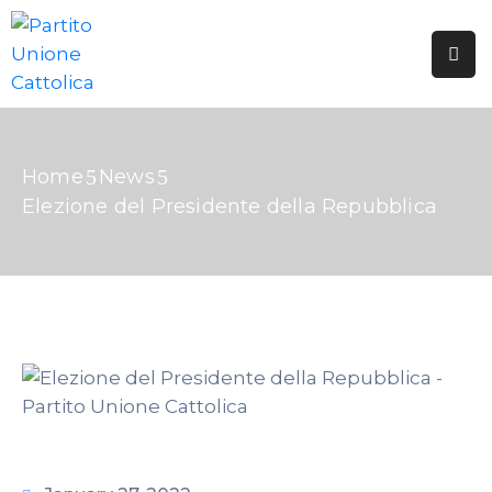
HOME
CHI
SIAMO
Home
News
Elezione del Presidente della Repubblica
TESSERAMENTO
PUBBLICAZIONI
GALLERIE
EDICOLA
DOTTRINA
SOCIALE