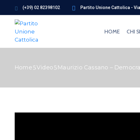
(+39) 02 82398102
Partito Unione Cattolica - Vi
HOME
CHI 
Home
Video
Maurizio Cassano – Democraz