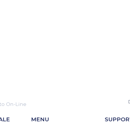
o On-Line
ALE
MENU
SUPPOR