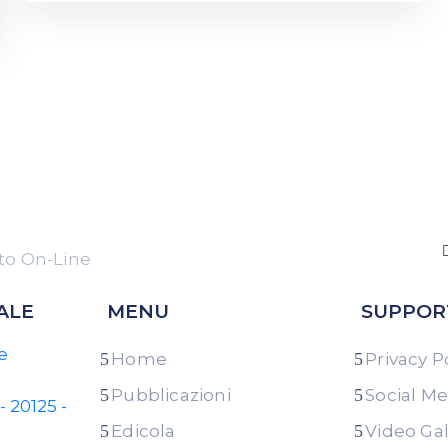
o On-Line
ALE
MENU
SUPPOR
e
Home
Privacy P
Pubblicazioni
Social Me
- 20125 -
Edicola
Video Gal