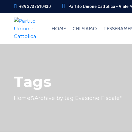
+39 3737610430
Partito Unione Cattolica - Viale 
HOME
CHI SIAMO
TESSERAME
Tags
Home
Archive by tag Evasione Fiscale"