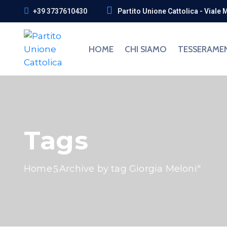
+39 3737610430
Partito Unione Cattolica - Viale 
HOME
CHI SIAMO
TESSERAME
Tags
Home
Archive by tag Giorgia Meloni"