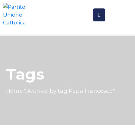
HOME
CHI
SIAMO
TESSERAMENTO
Tags
PUBBLICAZIONI
GALLERIE
Home
Archive by tag Papa Francesco"
EDICOLA
DOTTRINA
SOCIALE