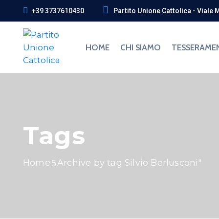
+39 3737610430
Partito Unione Cattolica - Viale 
HOME
CHI SIAMO
TESSERAME
Tags
Home
Archive by tag Silvio Berlusconi"