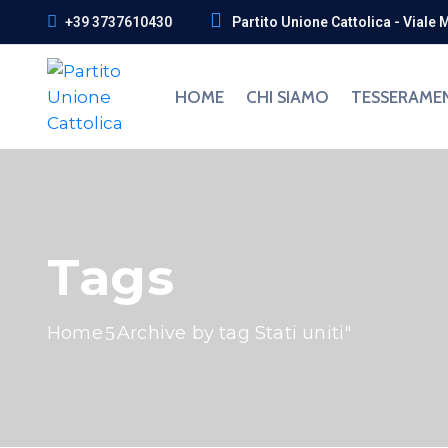
+39 3737610430
Partito Unione Cattolica - Viale 
HOME
CHI SIAMO
TESSERAME
Tags
Home
Archive by tag Stati uniti"