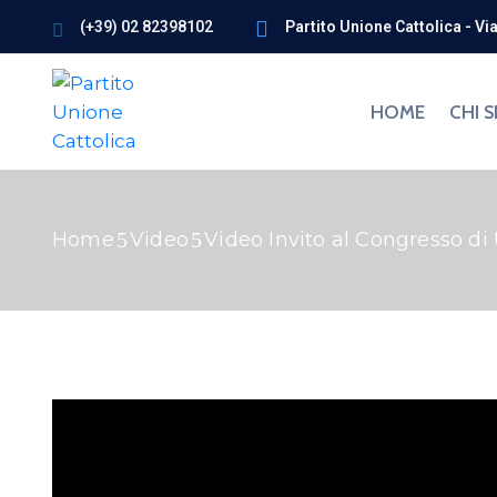
(+39) 02 82398102
Partito Unione Cattolica - Vi
HOME
CHI 
Home
Video
Video Invito al Congresso di