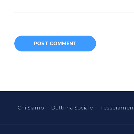
Chi Siamo
Dottrina Sociale
Tesserament