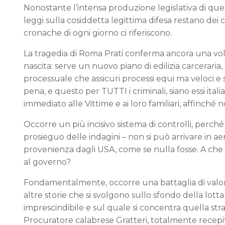
Nonostante l’intensa produzione legislativa di quest
leggi sulla cosiddetta legittima difesa restano dei 
cronache di ogni giorno ci riferiscono.
La tragedia di Roma Prati conferma ancora una vo
nascita: serve un nuovo piano di edilizia carcerari
processuale che assicuri processi equi ma veloci e sa
pena, e questo per TUTTI i criminali, siano essi itali
immediato alle Vittime e ai loro familiari, affinché
Occorre un più incisivo sistema di controlli, perch
prosieguo delle indagini – non si può arrivare in 
provenienza dagli USA, come se nulla fosse. A che è
al governo?
Fondamentalmente, occorre una battaglia di valor
altre storie che si svolgono sullo sfondo della lot
imprescindibile e sul quale si concentra quella strao
Procuratore calabrese Gratteri, totalmente recepit