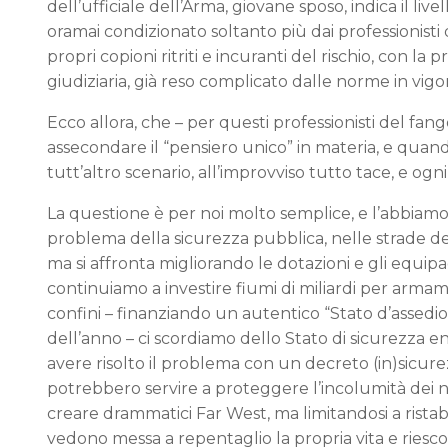
dell’ufficiale dell’Arma, giovane sposo, indica il livel
oramai condizionato soltanto più dai professionisti de
propri copioni ritriti e incuranti del rischio, con la p
giudiziaria, già reso complicato dalle norme in vigo
Ecco allora, che – per questi professionisti del fang
assecondare il “pensiero unico” in materia, e quand
tutt’altro scenario, all’improvviso tutto tace, e ogni
La questione è per noi molto semplice, e l’abbiamo
problema della sicurezza pubblica, nelle strade delle n
ma si affronta migliorando le dotazioni e gli equip
continuiamo a investire fiumi di miliardi per armame
confini – finanziando un autentico “Stato d’assedi
dell’anno – ci scordiamo dello Stato di sicurezza en
avere risolto il problema con un decreto (in)sicure
potrebbero servire a proteggere l’incolumità dei nostri
creare drammatici Far West, ma limitandosi a ristabi
vedono messa a repentaglio la propria vita e riescon