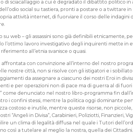
lo di sciacallaggio a cui è degradato il dibattito politico in 
ll’odio social su tastiera, pronti a postare o a twittare in
ropria attività internet, di fuorviare il corso delle indagini d
re.
o su web – gli assassini sono già definibili etnicamente, pe
o l’ottimo lavoro investigativo degli inquirenti mette in 
 riferimento all’etnia svanisce o quasi.
 affrontata con convinzione all’interno del nostro progr
ostre città, non si risolve con gli istigatori e i sobillator
aggiamenti da assegnare a ciascuno dei nostri Eroi in divi
nti e per operazioni non di pace ma di guerra al di fuori 
o” come denunciato nel nostro libro-programma fin dall’i
tro i confini stessi, mentre la politica oggi dominante pen
zza costoso e inutile, mentre queste risorse, non piccole,
 “Angeli in Divisa”, Carabinieri, Poliziotti, Finanzieri, Vig
lire un clima di legalità diffusa nel quale i Tutori dell’o
o così a tutelare al meglio la nostra, quella dei Cittadini.