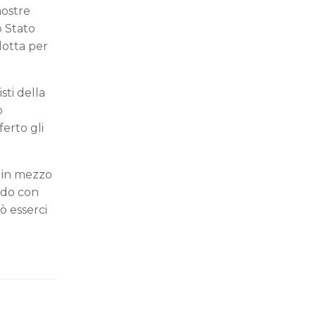
nostre
o Stato
 lotta per
sti della
o
ferto gli
o in mezzo
ndo con
ò esserci