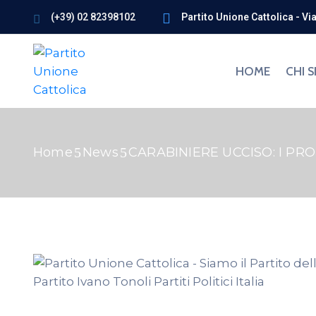
(+39) 02 82398102
Partito Unione Cattolica - Vi
HOME
CHI 
Home
News
CARABINIERE UCCISO: I PRO