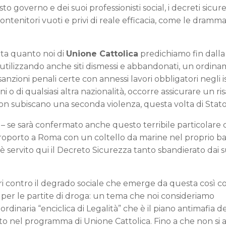
o governo e dei suoi professionisti social, i decreti sicur
contenitori vuoti e privi di reale efficacia, come le dramm
lta quanto noi di
Unione Cattolica
predichiamo fin dalla
a, utilizzando anche siti dismessi e abbandonati, un ordin
nzioni penali certe con annessi lavori obbligatori negli ist
ani o di qualsiasi altra nazionalità, occorre assicurare un r
 non subiscano una seconda violenza, questa volta di Stato
é – se sarà confermato anche questo terribile particolare 
aeroporto a Roma con un coltello da marine nel proprio ba
 servito qui il Decreto Sicurezza tanto sbandierato dai s
i contro il degrado sociale che emerge da questa così 
ta per le partite di droga: un tema che noi consideriamo
rdinaria “enciclica di Legalità” che è il piano antimafia d
o nel programma di Unione Cattolica. Fino a che non si a