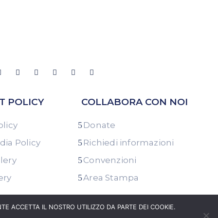
T POLICY
COLLABORA CON NOI
olicy
Donate
dia Policy
Richiedi informazioni
lery
Convenzioni
ery
Area Stampa
NTE ACCETTA IL NOSTRO UTILIZZO DA PARTE DEI COOKIE.