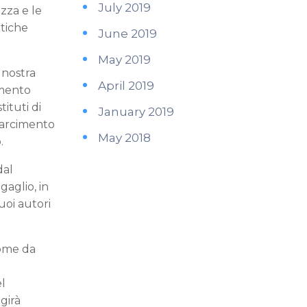
July 2019
ezza e le
atiche
June 2019
May 2019
 nostra
April 2019
amento
ituti di
January 2019
isarcimento
May 2018
.
dal
gaglio, in
uoi autori
come da
el
girà