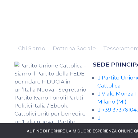
Chi Siamo
Dottrina Sociale
Tesserament
SEDE PRINCIP
Partito Union
Cattolica
Viale Monza 1 
Milano (MI)
+39 37376104
info@partitouni
AL FINE DI FORNIRE LA MIGLIORE ESPERIENZA ONLINE Q