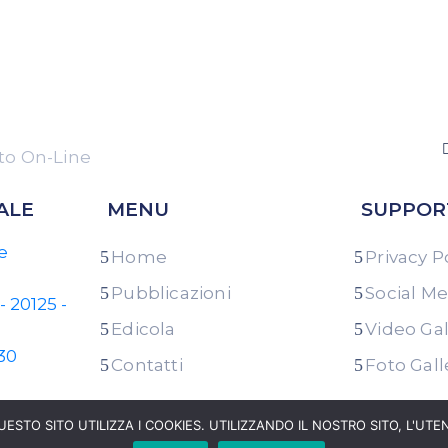
o On-Line
ALE
MENU
SUPPOR
e
Home
Privacy P
Pubblicazioni
Social Me
- 20125 -
Edicola
Video Gal
30
Contatti
Foto Gall
onecattolica.it
UESTO SITO UTILIZZA I COOKIES. UTILIZZANDO IL NOSTRO SITO, L'UTE