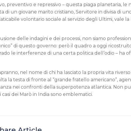
ivo, preventivo e repressivo – questa piaga planetaria, le 
 di un giovane marito cristiano, Servitore in divisa di un
cabile volontario sociale al servizio degli Ultimi, vale la
sione delle indagini e dei processi, non siamo professioni
 unico” di questo governo: però il quadro a oggi ricostruit
ado le interferenze di una certa politica dell’odio – ha of
 sapranno, nel nome di chi ha lasciato
la propria
vita rivers
ta la testa di fronte al “grande fratello americano”, age
itanza nei confronti della superpotenza atlantica. Non pu
i casi dei Marò in India sono emblematici.
hare Article