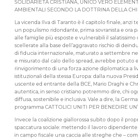
SOLIDARIETÀ CRISTIANA, UNICO VERO ELEMENTO
AMBIENTALI SECONDO LA DOTTRINA DELLA CHIES
La vicenda Ilva di Taranto è il capitolo finale, anz
un populismo ridondante, prima sovranista e ora paup
alle famiglie più esposte e vulnerabili il salatissimo 
scellerate alla base dell’aggravato rischio di dei
di fiducia internazionale, maturato a settembre nei c
e misurato dal calo dello spread, avrebbe potuto e
rinvigorimento di una forza azione diplomatica a li
istituzionali della stessa Europa: dalla nuova Pre
uscente ed entrante della BCE, Mario Draghi e Chris
autentica, in senso cristiano potremmo dire, chi ogg
diffusa, sostenibile e inclusiva. Vale a dire, la Ger
programma CATTOLICI UNITI PER BENEDIRE UN’
Invece la coalizione giallorossa subito dopo il prop
spaccatura sociale: mettendo il lavoro dipendente
in campo fiscale una caccia alle streghe che – c