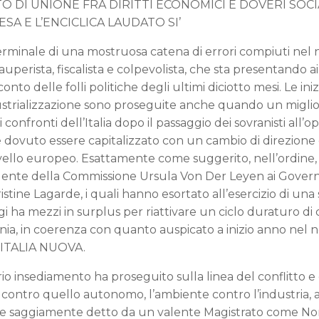
 DI UNIONE FRA DIRITTI ECONOMICI E DOVERI SOCIA
A E L’ENCICLICA LAUDATO SI’
i terminale di una mostruosa catena di errori compiuti nel
erista, fiscalista e colpevolista, che sta presentando ai 
conto delle folli politiche degli ultimi diciotto mesi. Le iniz
ndustrializzazione sono proseguite anche quando un miglio
onfronti dell’Italia dopo il passaggio dei sovranisti all’o
 dovuto essere capitalizzato con un cambio di direzione e
vello europeo. Esattamente come suggerito, nell’ordine, d
sidente della Commissione Ursula Von Der Leyen ai Govern
tine Lagarde, i quali hanno esortato all’esercizio di una 
i ha mezzi in surplus per riattivare un ciclo duraturo di 
mania, in coerenza con quanto auspicato a inizio anno nel n
ITALIA NUOVA.
rio insediamento ha proseguito sulla linea del conflitto e
 contro quello autonomo, l’ambiente contro l’industria, 
ome saggiamente detto da un valente Magistrato come Nor