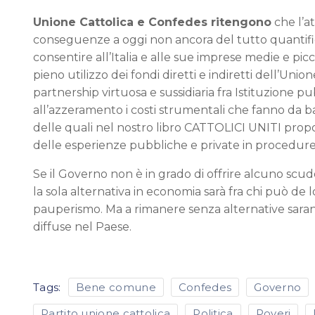
Unione Cattolica e Confedes ritengono
che l’a
conseguenze a oggi non ancora del tutto quantifica
consentire all’Italia e alle sue imprese medie e p
pieno utilizzo dei fondi diretti e indiretti dell’Unio
partnership virtuosa e sussidiaria fra Istituzione 
all’azzeramento i costi strumentali che fanno da bar
delle quali nel nostro libro CATTOLICI UNITI propo
delle esperienze pubbliche e private in procedure s
Se il Governo non è in grado di offrire alcuno scudo 
la sola alternativa in economia sarà fra chi può de loc
pauperismo. Ma a rimanere senza alternative saranno 
diffuse nel Paese.
Tags:
Bene comune
Confedes
Governo
Partito unione cattolica
Politica
Poveri