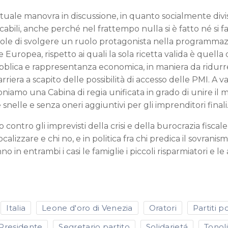
ttuale manovra in discussione, in quanto socialmente divis
bili, anche perché nel frattempo nulla si è fatto né si f
iccole di svolgere un ruolo protagonista nella programmaz
ne Europea, rispetto ai quali la sola ricetta valida è quella
pubblica e rappresentanza economica, in maniera da ridurr
riera a scapito delle possibilità di accesso delle PMI. A 
niamo una Cabina di regia unificata in grado di unire il 
nelle e senza oneri aggiuntivi per gli imprenditori finali
contro gli imprevisti della crisi e della burocrazia fiscale
alizzare e chi no, e in politica fra chi predica il sovranismo
in entrambi i casi le famiglie i piccoli risparmiatori e le
Italia
Leone d'oro di Venezia
Oratori
Partiti po
Presidente
Segretario partito
Solidarietá
Tonol