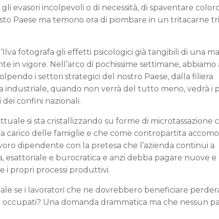
ire gli evasori incolpevoli o di necessità, di spaventare colo
sto Paese ma temono ora di piombare in un tritacarne tr
lva fotografa gli effetti psicologici già tangibili di una 
n vigore. Nell’arco di pochissime settimane, abbiamo as
lpendo i settori strategici del nostro Paese, dalla filiera
nza industriale, quando non verrà del tutto meno, vedrà i 
 dei confini nazionali.
attuale si sta cristallizzando su forme di microtassazione 
ali a carico delle famiglie e che come contropartita acco
voro dipendente con la pretesa che l’azienda continui a
a, esattoriale e burocratica e anzi debba pagare nuove e 
 i propri processi produttivi.
cale se i lavoratori che ne dovrebbero beneficiare perder
ano occupati? Una domanda drammatica ma che nessun pa