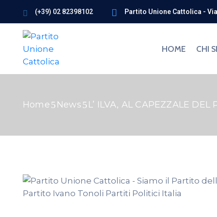
(+39) 02 82398102
Partito Unione Cattolica - Vi
HOME
CHI 
Home
News
L’ ILVA, AL CAPEZZALE D