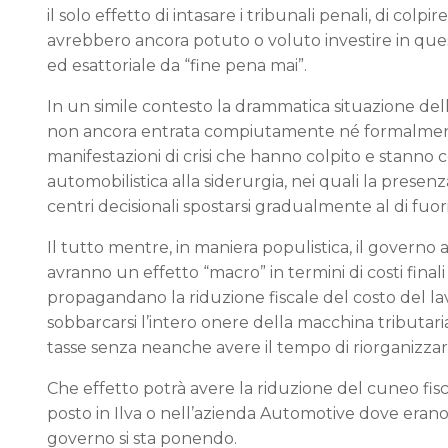
il solo effetto di intasare i tribunali penali, di colp
avrebbero ancora potuto o voluto investire in que
ed esattoriale da “fine pena mai”.
In un simile contesto la drammatica situazione dell’I
non ancora entrata compiutamente né formalmente i
manifestazioni di crisi che hanno colpito e stanno co
automobilistica alla siderurgia, nei quali la prese
centri decisionali spostarsi gradualmente al di fuori
Il tutto mentre, in maniera populistica, il governo 
avranno un effetto “macro” in termini di costi fin
propagandano la riduzione fiscale del costo del la
sobbarcarsi l’intero onere della macchina tributari
tasse senza neanche avere il tempo di riorganizzare
Che effetto potrà avere la riduzione del cuneo fis
posto in Ilva o nell’azienda Automotive dove er
governo si sta ponendo.