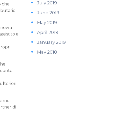
July 2019
ro che
ibutario
June 2019
May 2019
manovra
April 2019
sistito a
January 2019
propri
May 2018
che
modante
ulteriori
anno il
rtner di