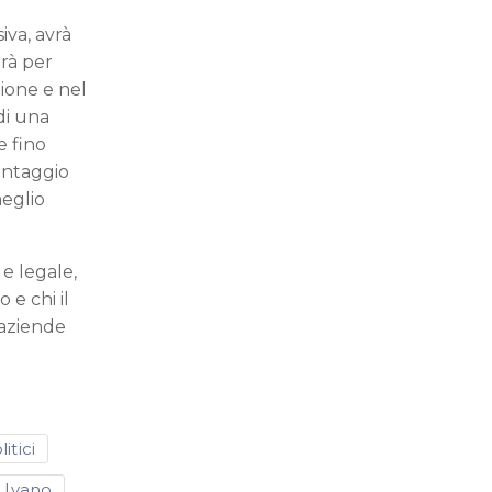
iva, avrà
arà per
ione e nel
 di una
e fino
vantaggio
meglio
.
 e legale,
 e chi il
 aziende
litici
i Ivano