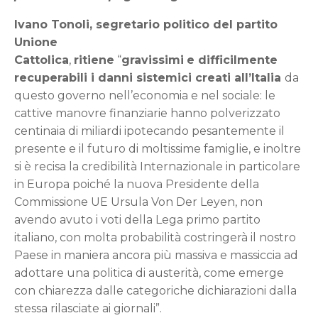
Ivano Tonoli, segretario politico del partito
Unione
Cattolica
,
ritiene
“
gravissimi
e
difficilmente
recuperabili i danni sistemici creati all’Italia
da
questo governo nell’economia e nel sociale: le
cattive manovre finanziarie hanno polverizzato
centinaia di miliardi ipotecando pesantemente il
presente e il futuro di moltissime famiglie, e inoltre
si è recisa la credibilità Internazionale in particolare
in Europa poiché la nuova Presidente della
Commissione UE Ursula Von Der Leyen, non
avendo avuto i voti della Lega primo partito
italiano, con molta probabilità costringerà il nostro
Paese in maniera ancora più massiva e massiccia ad
adottare una politica di austerità, come emerge
con chiarezza dalle categoriche dichiarazioni dalla
stessa rilasciate ai giornali”.