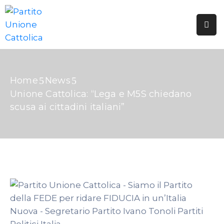
HOME
CHI
SIAMO
Home
News
Unione Cattolica: “Lega e M5S chiedano
TESSERAMENTO
scusa ai cittadini italiani”
PUBBLICAZIONI
GALLERIE
EDICOLA
DOTTRINA
SOCIALE