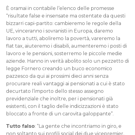
È oramai in contabile l’elenco delle promesse
“risultate false e insensate ma ostentate da questi
bizzarri capi-partito: cambieremo le regole della
UE, vinceranno i sovranisti in Europa, daremo
lavoro a tutti, aboliremo la povertà, vareremo la
flat tax, aiuteremo i disabili, aumenteremo i posti di
lavoro e le pensioni, sosterremo le piccole medie
aziende. Hanno in verità abolito solo un pezzetto di
legge Fornero creando un buco economico
pazzesco da qui ai prossimi dieci anni senza
procurare reali vantaggi ai pensionati a cui è stato
decurtato l’importo dello stesso assegno
previdenziale che inoltre, per i pensionati già
esistenti, con il taglio delle indicizzazioni è stato
bloccato a fronte di un carovita galoppante”.
Tutto falso
: “La gente che incontriamo in giro, e
non soltanto sui profili social dei due vicepremier,