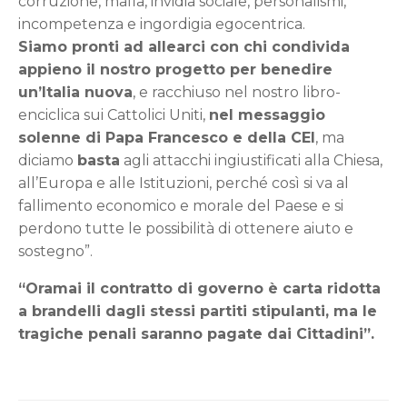
corruzione, mafia, invidia sociale, personalismi,
incompetenza e ingordigia egocentrica.
Siamo pronti ad allearci con chi condivida
appieno il nostro progetto per benedire
un’Italia nuova
, e racchiuso nel nostro libro-
enciclica sui Cattolici Uniti,
nel messaggio
solenne di Papa Francesco e della CEI
, ma
diciamo
basta
agli attacchi ingiustificati alla Chiesa,
all’Europa e alle Istituzioni, perché così si va al
fallimento economico e morale del Paese e si
perdono tutte le possibilità di ottenere aiuto e
sostegno”.
“Oramai il contratto di governo è carta ridotta
a brandelli dagli stessi partiti stipulanti, ma le
tragiche penali saranno pagate dai Cittadini”.