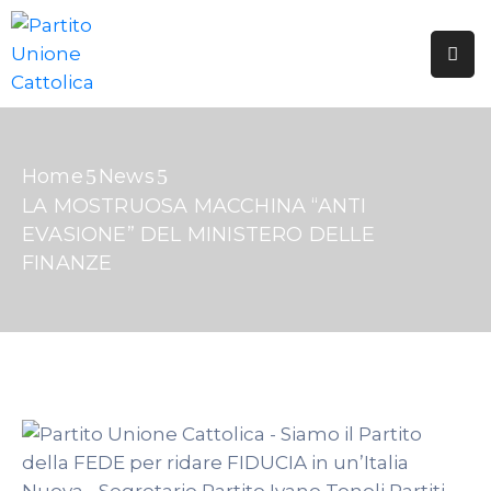
HOME
CHI
SIAMO
Home
News
LA MOSTRUOSA MACCHINA “ANTI
TESSERAMENTO
EVASIONE” DEL MINISTERO DELLE
FINANZE
PUBBLICAZIONI
GALLERIE
EDICOLA
DOTTRINA
SOCIALE